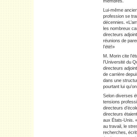
membres.
Lui-même ancien d
profession se tr
décennies. «L’amp
les nombreux cas
directeurs adjoi
réunions de paren
l’été!»
M. Morin cite l’é
l’Université du 
directeurs adjoin
de carrière depui
dans une structu
pourtant lui qu’o
Selon diverses ét
tensions professi
directeurs d’éco
directeurs étaie
aux États-Unis. «
au travail, le st
recherches, écri