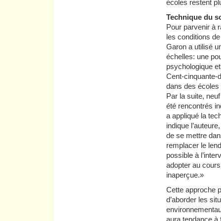
écoles restent pl
Technique du s
Pour parvenir à
les conditions de
Garon a utilisé u
échelles: une pou
psychologique et 
Cent-cinquante-d
dans des écoles 
Par la suite, neuf
été rencontrés in
a appliqué la tec
indique l’auteur
de se mettre dans
remplacer le lend
possible à l’inte
adopter au cours 
inaperçue.»
Cette approche p
d’aborder les situ
environnementaux 
aura tendance à f