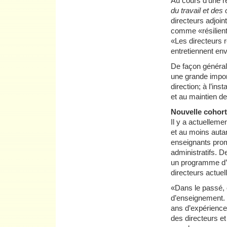
Au cours d’une r
du travail et des
directeurs adjoin
comme «résilient
«Les directeurs r
entretiennent e
De façon général
une grande import
direction; à l’ins
et au maintien d
Nouvelle cohor
Il y a actuellem
et au moins autan
enseignants prom
administratifs. D
un programme d’é
directeurs actue
«Dans le passé, 
d’enseignement. 
ans d’expérience
des directeurs e