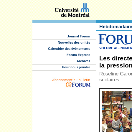
Hebdomadaire 
Journal Forum
Nouvelles des unités
VOLUME 41 - NUMÉRO
Calendrier des événements
Forum Express
Les direct
Archives
la pressio
Pour nous joindre
Roseline Garon
scolaires