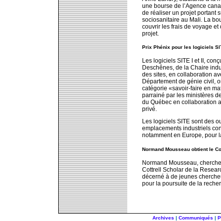
une bourse de l’Agence cana
de réaliser un projet portant
sociosanitaire au Mali. La bo
couvrir les frais de voyage e
projet.
Prix Phénix pour les logiciels S
Les logiciels SITE I et II, c
Deschênes, de la Chaire indu
des sites, en collaboration av
Département de génie civil, 
catégorie «savoir-faire en m
parrainé par les ministères d
du Québec en collaboration a
privé.
Les logiciels SITE sont des o
emplacements industriels cont
notamment en Europe, pour la 
Normand Mousseau obtient le Cot
Normand Mousseau, chercheur
Cottrell Scholar de la Resea
décerné à de jeunes chercheu
pour la poursuite de la reche
Archives
|
Communiqués
|
P