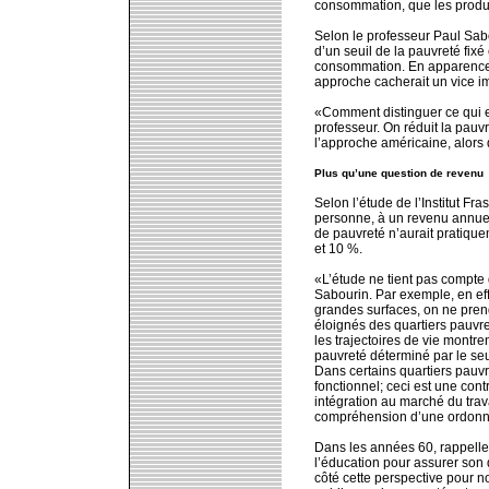
consommation, que les produit
Selon le professeur Paul Sab
d’un seuil de la pauvreté fixé
consommation. En apparence,
approche cacherait un vice im
«Comment distinguer ce qui e
professeur. On réduit la pauvre
l’approche américaine, alors
Plus qu’une question de revenu
Selon l’étude de l’Institut Fras
personne, à un revenu annuel
de pauvreté n’aurait pratiquem
et 10 %.
«L’étude ne tient pas compte
Sabourin. Par exemple, en eff
grandes surfaces, on ne pre
éloignés des quartiers pauvre
les trajectoires de vie montre
pauvreté déterminé par le seu
Dans certains quartiers pauvr
fonctionnel; ceci est une cont
intégration au marché du trav
compréhension d’une ordonn
Dans les années 60, rappelle-
l’éducation pour assurer so
côté cette perspective pour n