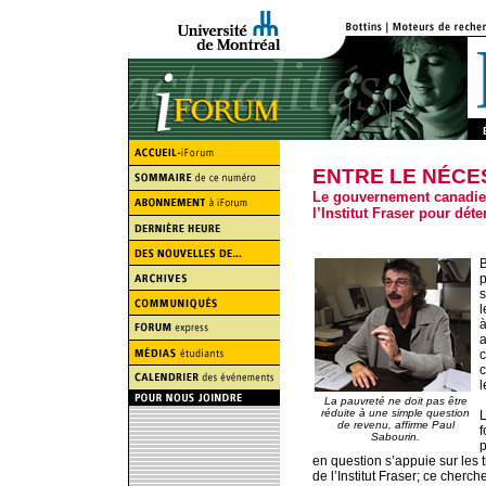
ENTRE LE NÉCE
Le gouvernement canadien
l’Institut Fraser pour déte
B
p
s
l
à
a
c
c
l
La pauvreté ne doit pas être
réduite à une simple question
L
de revenu, affirme Paul
f
Sabourin.
p
en question s’appuie sur les 
de l’Institut Fraser; ce cherc