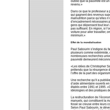
oublie que la pauvreté est u
revenu.»
Dans ce que le professeur a 
qui gagnent des revenus supér
malnutrition parce qu’elles n’
d’encadrement nécessaires po
gens qui dépensent tout leur 
pas suffisant. En région, si l’
voiture pour aller travailler, 
minimum.»
Effet de la mondialisation
Paul Sabourin s’indigne du fai
plusieurs comme extrémiste, 
nombreuses recherches univer
pauvreté demeurent méconnu
«Les idées de Christopher Sar
prétendu que la résurgence d
l’offre de la part des organis
Une recherche qu’il a publié
d’aide alimentaire ouverts en 
établis entre 1991 et 1995. «C
idéologies et des pratiques de
La restructuration de l’économ
manuels, qui constituent la m
fossé se creuse entre leurs 
Selon Paul Sabourin, le déve