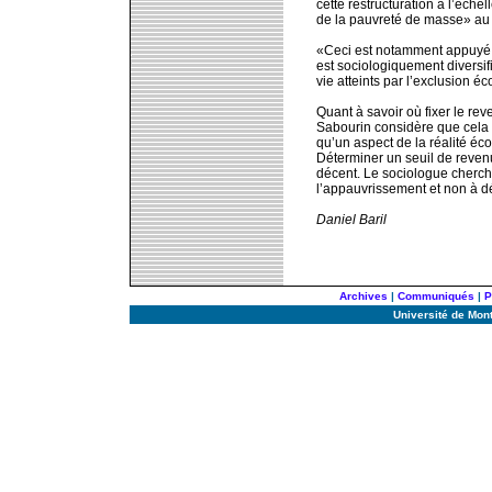
cette restructuration à l’éch
de la pauvreté de masse» au 
«Ceci est notamment appuyé pa
est sociologiquement diversif
vie atteints par l’exclusion 
Quant à savoir où fixer le rev
Sabourin considère que cela 
qu’un aspect de la réalité éco
Déterminer un seuil de revenu
décent. Le sociologue cherch
l’appauvrissement et non à dé
Daniel Baril
Archives
|
Communiqués
|
P
Université de Mon