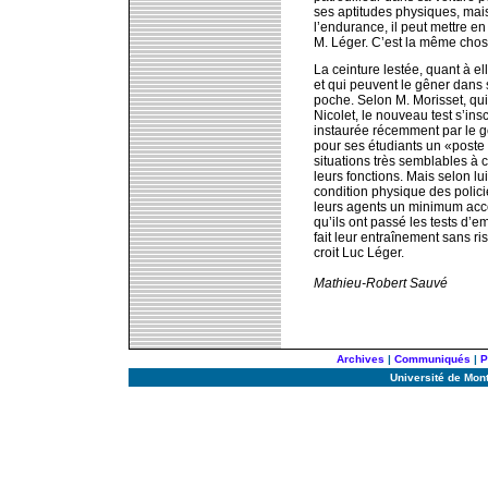
ses aptitudes physiques, mais
l’endurance, il peut mettre e
M. Léger. C’est la même chos
La ceinture lestée, quant à ell
et qui peuvent le gêner dans
poche. Selon M. Morisset, qui 
Nicolet, le nouveau test s’insc
instaurée récemment par le g
pour ses étudiants un «poste 
situations très semblables à c
leurs fonctions. Mais selon l
condition physique des polici
leurs agents un minimum accep
qu’ils ont passé les tests d’e
fait leur entraînement sans r
croit Luc Léger.
Mathieu-Robert Sauvé
Archives
|
Communiqués
|
P
Université de Mon