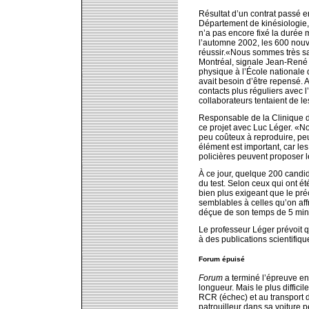
Résultat d’un contrat passé e
Département de kinésiologie, 
n’a pas encore fixé la durée
l’automne 2002, les 600 nouve
réussir.«Nous sommes très sat
Montréal, signale Jean-René 
physique à l’École nationale d
avait besoin d’être repensé. 
contacts plus réguliers avec 
collaborateurs tentaient de le
Responsable de la Clinique de
ce projet avec Luc Léger. «Nou
peu coûteux à reproduire, peu
élément est important, car les
policières peuvent proposer le
À ce jour, quelque 200 candida
du test. Selon ceux qui ont é
bien plus exigeant que le pr
semblables à celles qu’on af
déçue de son temps de 5 min 
Le professeur Léger prévoit q
à des publications scientifiqu
Forum épuisé
Forum
a terminé l’épreuve en 
longueur. Mais le plus difficil
RCR (échec) et au transport 
patrouilleur dans sa voiture p