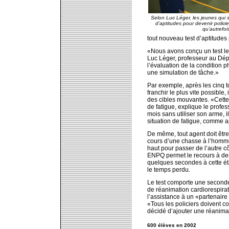
Selon Luc Léger, les jeunes qui 
d’aptitudes pour devenir polici
qu’autrefoi
tout nouveau test d’aptitude
«Nous avons conçu un test le p
Luc Léger, professeur au Dépa
l’évaluation de la condition
une simulation de tâche.»
Par exemple, après les cinq to
franchir le plus vite possible,
des cibles mouvantes. «Cette é
de fatigue, explique le profes
mois sans utiliser son arme, il
situation de fatigue, comme 
De même, tout agent doit êtr
cours d’une chasse à l’homme.
haut pour passer de l’autre c
ENPQ permet le recours à des
quelques secondes à cette étape
le temps perdu.
Le test comporte une seconde
de réanimation cardiorespira
l’assistance à un «partenair
«Tous les policiers doivent 
décidé d’ajouter une réanimati
600 élèves en 2002