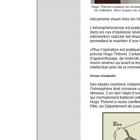
Hugo Théoret explique les fonctio
du colliculus, deux noyaux du s
mécanisme visuel chez les h
L’hémisphérectomie est pratiq
dans les cas d’épilepsie sévè
intervention radicale fait dis
permettant le maintien d’une 
«Plus l’opération est pratiqu
précise Hugo Théoret. Certains
d’apprentissage, de motricité
moins sévères qu’avant la lé
intellectuel près de la normal
Vision résiduelle
Des études montrent, notamme
l’hémisphère lésé conserve un
stimulus. Ceci fait l’objet d’
qui normalement traiterait ce
Hugo Théoret a voulu clarifie
Ptito, du Département de psyc