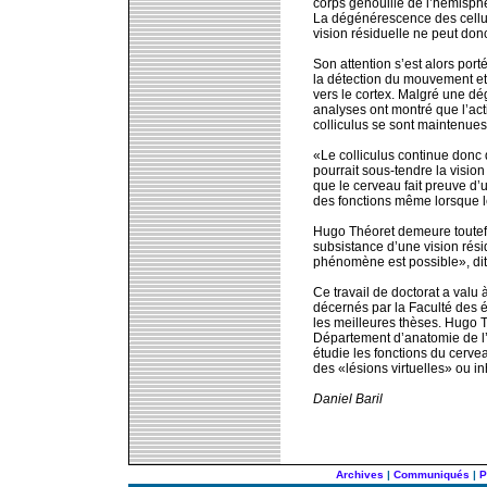
corps genouillé de l’hémisph
La dégénérescence des cellul
vision résiduelle ne peut don
Son attention s’est alors port
la détection du mouvement et
vers le cortex. Malgré une d
analyses ont montré que l’acti
colliculus se sont maintenues 
«Le colliculus continue donc
pourrait sous-tendre la vision
que le cerveau fait preuve d
des fonctions même lorsque l
Hugo Théoret demeure toutefoi
subsistance d’une vision rés
phénomène est possible», dit-
Ce travail de doctorat a valu 
décernés par la Faculté des 
les meilleures thèses. Hugo 
Département d’anatomie de l’
étudie les fonctions du cerve
des «lésions virtuelles» ou i
Daniel Baril
Archives
|
Communiqués
|
P