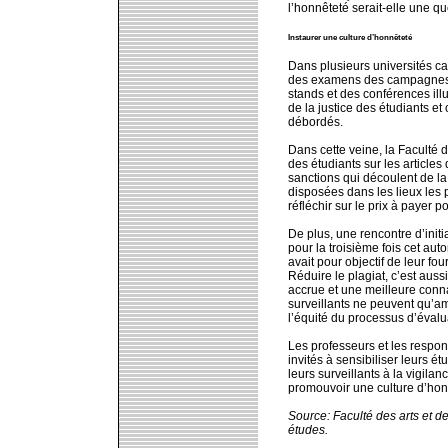
l’honnêteté serait-elle une q
Instaurer une culture d’honnêteté
Dans plusieurs universités ca
des examens des campagnes de 
stands et des conférences illu
de la justice des étudiants et 
débordés.
Dans cette veine, la Faculté de
des étudiants sur les articles
sanctions qui découlent de la
disposées dans les lieux les p
réfléchir sur le prix à payer
De plus, une rencontre d’init
pour la troisième fois cet aut
avait pour objectif de leur fo
Réduire le plagiat, c’est aussi
accrue et une meilleure conn
surveillants ne peuvent qu’a
l’équité du processus d’évalu
Les professeurs et les resp
invités à sensibiliser leurs é
leurs surveillants à la vigilanc
promouvoir une culture d’honnê
Source: Faculté des arts et d
études.