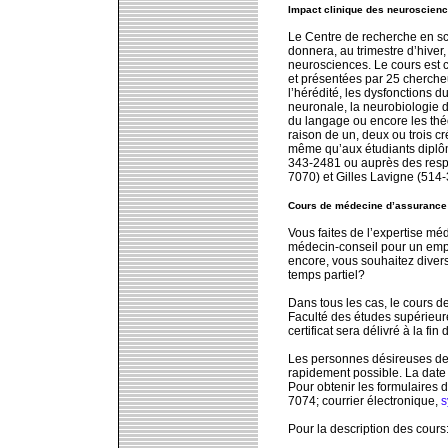
Impact clinique des neuroscien
Le Centre de recherche en s
donnera, au trimestre d’hiver,
neurosciences. Le cours est c
et présentées par 25 chercheur
l’hérédité, les dysfonctions 
neuronale, la neurobiologie d
du langage ou encore les théo
raison de un, deux ou trois c
même qu’aux étudiants diplôm
343-2481 ou auprès des resp
7070) et Gilles Lavigne (514
Cours de médecine d’assurance 
Vous faites de l’expertise m
médecin-conseil pour un em
encore, vous souhaitez divers
temps partiel?
Dans tous les cas, le cours d
Faculté des études supérieure
certificat sera délivré à la fin 
Les personnes désireuses de s
rapidement possible. La date li
Pour obtenir les formulaires d
7074; courrier électronique,
s
Pour la description des cours