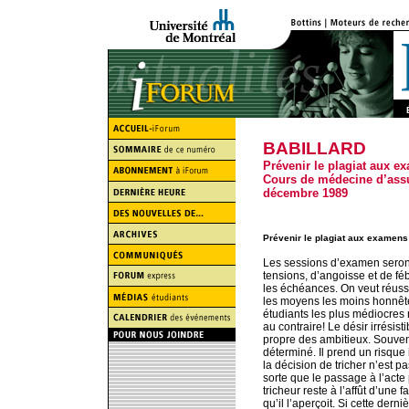
BABILLARD
Prévenir le plagiat aux e
Cours de médecine d’assu
décembre 1989
Prévenir le plagiat aux examens
Les sessions d’examen seront 
tensions, d’angoisse et de fé
les échéances. On veut réussir
les moyens les moins honnêtes
étudiants les plus médiocres ni
au contraire! Le désir irrésist
propre des ambitieux. Souvent,
déterminé. Il prend un risque 
la décision de tricher n’est p
sorte que le passage à l’acte 
tricheur reste à l’affût d’une 
qu’il l’aperçoit. Si cette derni