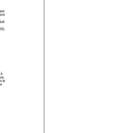
que
ment
uit:
00),
 à
ue,
n le
he