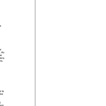
e
ur
. Au
ue
tera
ns.
e la
ine
:
ent