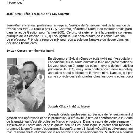
fréquence.
Jean-Pierre Frénois reçoit le prix Guy-Charette
Jean-Pierre Frénois, professeur agrégé au Service de l’enseignement de la finance de
l’École des HEC, a reçu le prix Guy-Charette, décerné à l’auteur du meilleur article paru
dans la revue Gestion pour l’année 2001. Ce prix lui a été remis à la première conférenc
publique de la Semaine HEC, qui soulignait le 25e anniversaire de la revue Gestion.
Le professeur Frénois a reçu ce prix pour son article sur l’analyse du risque dans les
décisions financières.
Sylvain Quessy, conférencier invité
En décembre, Sylvain Quessy était invité par l’Association
canadienne sur la santé animale à faire une présentation s
les zoonoses en émergence et les moyens de les maîtriser
printemps, le Dr Quessy sera conférencier invité au colloq
annuel de santé publique de l’Université du Kansas, qui por
sur le contrôle des salmonelles chez les bovins et les porci
Joseph Kélada invité au Maroc
Joseph Kélada, professeur au Service de l’enseignement d
gestion des opérations et de la production, a été invité, à titre de conférencier, à la Sema
de la qualité, qui s’est déroulée au Maroc en octobre. Dans le cadre de cette semaine
s’inscrivait le Forum annuel de la qualité, tenu à Fès, pour lequel le professeur Kélada a
prononcé la conférence d’ouverture. Sa conférence s’intitulait «Qualité et développement
rôle, responsabilité et impact de la recherche et de l’enseignement». M. Kélada a égalem