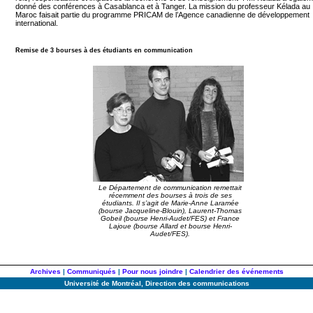
donné des conférences à Casablanca et à Tanger. La mission du professeur Kélada au
Maroc faisait partie du programme PRICAM de l’Agence canadienne de développement
international.
Remise de 3 bourses à des étudiants en communication
Le Département de communication remettait
récemment des bourses à trois de ses
étudiants. Il s’agit de Marie-Anne Laramée
(bourse Jacqueline-Blouin), Laurent-Thomas
Gobeil (bourse Henri-Audet/FES) et France
Lajoue (bourse Allard et bourse Henri-
Audet/FES).
Archives
|
Communiqués
|
Pour nous joindre
|
Calendrier des événements
Université de Montréal, Direction des communications