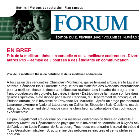
ÉDITION DU 11 FÉVRIER 2002 / VOLUME 36, NUMÉRO 
EN BREF
Prix de la meilleure thèse en cotutelle et de la meilleure codirection - Diver
autres Prix - Remise de 3 bourses à des étudiants en communication
Prix de la meilleure thèse en cotutelle et de la meilleure codirection
À l’occasion des rencontres Champlain-Montaigne, qui se tenaient à l’Université Laval e
octobre, Sébastien Blais-Ouellette a reçu le prix du ministère des Relations international
pour la meilleure thèse de doctorat québécoise réalisée dans le cadre du programme
franco-québécois de cotutelle. La thèse, intitulée «Distribution de la masse sombre dans
galaxies spirales», a été dirigée par Claude Carignan, du Département de physique, et
Philippe Amram, de l’Université de Provence Aix-Marseille I. Après un stage postdoctoral
Lawrence Livermore National Laboratory en Californie, Sébastien Blais-Ouellette, est de
retour au Département de physique comme chercheur au Laboratoire d’astrophysique
expérimentale.
Un prix a également été décerné pour la meilleure codirection de thèse en cotutelle à
Anthony Moffat, du Département de physique de l’Université de Montréal, et à Agnès Ack
de l’Université Louis-Pasteur de Strasbourg. Tous deux ont encadré le travail de thèse 
Yves Grosdidier, intitulée «Structure fine des nébuleuses éjectées et vents stellaires
chauds».