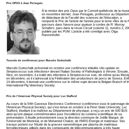
Prix OPUS à Jean Portugais
À la remise des prix Opus par le Conseil québécois de la musi
en novembre dernier, Jean Portugais, professeur au Départe
de didactique de la Faculté des sciences de l’éducation, a
remporté le Prix de l’article de l’année pour le texte «Îles de la N
parcours dans l’œuvre pour quatuor à cordes de R. Murray
Schafer», paru dans la revue Circuit (volume 11, numéro 2, 20
publiée par les PUM. L’article a été corédigé avec Olga
Ranzenhofer.
Tournée de conférences pour Marcelo Gottschalk
Marcelo Gottschalk présentait en octobre une conférence intitulée «An update on
Streptococcus suis infections» devant l’Italian Society of Pathologists à Vérone. Ensuite,
Nice, en novembre, il a traité des infections à Streptococcus suis, de même qu’au Mexiq
en décembre, où il s’adressait à la Fédération des producteurs de porcs de Sonora. Enfi
14 décembre, il donnait une conférence sur le même sujet devant la Belgian Branch of t
International Pig Veterinary Society.
Prix de l’American Physical Society pour Luc Stafford
Au cours de la 54th Gaseous Electronics Conference (conférence sous le patronage de
l’American Physical Society), qui s’est tenue en octobre à la Penn State University, Luc
Stafford, étudiant à la maîtrise au Département de physique, a reçu un prix de 500 $US
ainsi qu’une plaque commémorative pour l’excellence du contenu scientifique de sa
présentation. Il étudie présentement sous la direction commune de Joëlle Margot, de
l’Université de Montréal, et de Mohamed Chaker, de l’INRS-Énergie et matériaux. Ses
travaux portent sur l’étude de la gravure nanométrique par plasma de matériaux
ferroélectriques utilisés dans les composants de télécommunications à très haute