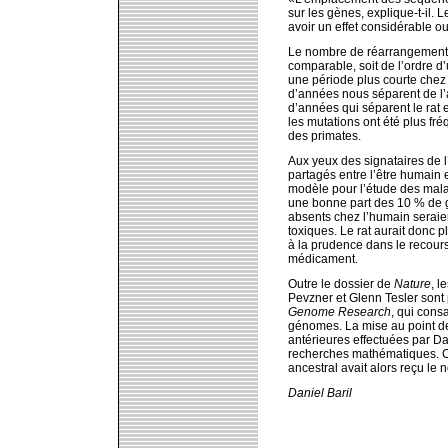
sur les gènes, explique-t-il
avoir un effet considérable ou
Le nombre de réarrangements 
comparable, soit de l’ordre d
une période plus courte chez 
d’années nous séparent de l’
d’années qui séparent le rat e
les mutations ont été plus fr
des primates.
Aux yeux des signataires de l
partagés entre l’être humain e
modèle pour l’étude des mala
une bonne part des 10 % de gè
absents chez l’humain seraien
toxiques. Le rat aurait donc p
à la prudence dans le recours 
médicament.
Outre le dossier de
Nature
, l
Pevzner et Glenn Tesler sont p
Genome Research
, qui cons
génomes. La mise au point d
antérieures effectuées par Da
recherches mathématiques. C
ancestral avait alors reçu le
Daniel Baril