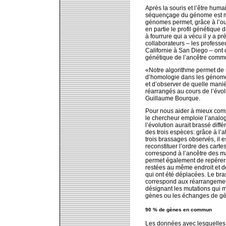
Après la souris et l’être huma
séquençage du génome est ma
génomes permet, grâce à l’ou
en partie le profil génétique 
à fourrure qui a vécu il y a p
collaborateurs – les professe
Californie à San Diego – ont d
génétique de l’ancêtre commun
«Notre algorithme permet de 
d’homologie dans les génom
et d’observer de quelle maniè
réarrangés au cours de l’évol
Guillaume Bourque.
Pour nous aider à mieux compr
le chercheur emploie l’analog
l’évolution aurait brassé dif
des trois espèces: grâce à l’a
trois brassages observés, il e
reconstituer l’ordre des cartes 
correspond à l’ancêtre des m
permet également de repérer l
restées au même endroit et de
qui ont été déplacées. Le br
correspond aux réarrangeme
désignant les mutations qui m
gènes ou les échanges de gè
90 % de gènes en commun
Les données avec lesquelles l