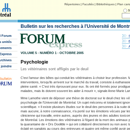
Répertoires
|
Facultés
|
Bibliothèques
|
Plan cam
S
Bulletin sur les recherches à l'Université de Montr
l Forum
E
s unités
nements
VOLUME 5 - NUMÉRO 1 - OCTOBRE 2005
Express
rchives
Psychologie
 joindre
Les vétérinaires sont affligés par le deuil
C’est l’amour des bêtes qui conduit les vétérinaires à choisir leur profession. 
interventions, lorsqu’ils arrivent sur le marché du travail, consiste à euthanas
pleine santé. « C’est très éprouvant pour eux. Ils ont été formés pour prodig
malades, mais ils doivent souvent les aider à mourir », signale Anne-Marie La
Mme Lamothe vient de déposer une thèse de doctorat sur le deuil chez les vé
psychologie de l’Université de Montréal. Un sujet méconnu et totalement ignoré 
scientifique. « Il existe plusieurs études sur le deuil des personnes à la suite d
mais aucune, à notre connaissance, n’a porté sur les émotions vécues par les 
clinicienne qui travaille, entre autres, auprès des jeunes et des adultes tox
de Montréal. Les émotions des vétérinaires à l'égard de la mort des animaux 
la quarantaine de « Drs Doolittle » qui ont collaboré directement ou non avec 
éclaté en sanglots au cours des entrevues et quatre ont même confié avoir p