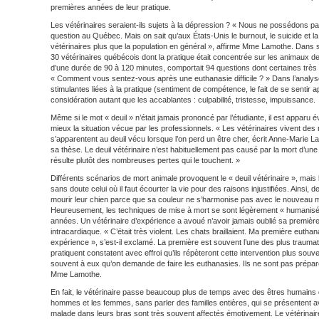
premières années de leur pratique.
Les vétérinaires seraient-ils sujets à la dépression ? « Nous ne possédons pas
question au Québec. Mais on sait qu’aux États-Unis le burnout, le suicide et l
vétérinaires plus que la population en général », affirme Mme Lamothe. Dans s
30 vétérinaires québécois dont la pratique était concentrée sur les animaux
d’une durée de 90 à 120 minutes, comportait 94 questions dont certaines très
« Comment vous sentez-vous après une euthanasie difficile ? » Dans l’analys
stimulantes liées à la pratique (sentiment de compétence, le fait de se sentir a
considération autant que les accablantes : culpabilité, tristesse, impuissance.
Même si le mot « deuil » n’était jamais prononcé par l’étudiante, il est apparu év
mieux la situation vécue par les professionnels. « Les vétérinaires vivent des
s’apparentent au deuil vécu lorsque l’on perd un être cher, écrit Anne-Marie 
sa thèse. Le deuil vétérinaire n’est habituellement pas causé par la mort d’une 
résulte plutôt des nombreuses pertes qui le touchent. »
Différents scénarios de mort animale provoquent le « deuil vétérinaire », mais 
sans doute celui où il faut écourter la vie pour des raisons injustifiées. Ainsi, 
mourir leur chien parce que sa couleur ne s’harmonise pas avec le nouveau mo
Heureusement, les techniques de mise à mort se sont légèrement « humanisé
années. Un vétérinaire d’expérience a avoué n’avoir jamais oublié sa première
intracardiaque. « C’était très violent. Les chats braillaient. Ma première euth
expérience », s’est-il exclamé. La première est souvent l’une des plus traumati
pratiquent constatent avec effroi qu’ils répèteront cette intervention plus souve
souvent à eux qu’on demande de faire les euthanasies. Ils ne sont pas prépar
Mme Lamothe.
En fait, le vétérinaire passe beaucoup plus de temps avec des êtres humain
hommes et les femmes, sans parler des familles entières, qui se présentent a
malade dans leurs bras sont très souvent affectés émotivement. Le vétérinaire