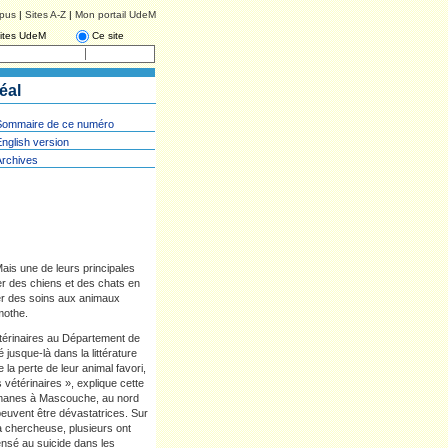
pus
|
Sites A-Z
|
Mon portail UdeM
ites UdeM
Ce site
éal
Sommaire de ce numéro
nglish version
Archives
Mais une de leurs principales
ier des chiens et des chats en
uer des soins aux animaux
mothe.
térinaires au Département de
jusque-là dans la littérature
e la perte de leur animal favori,
vétérinaires », explique cette
icomanes à Mascouche, au nord
peuvent être dévastatrices. Sur
la chercheuse, plusieurs ont
ensé au suicide dans les