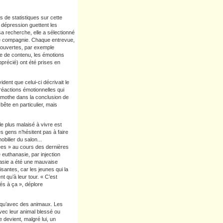
 de statistiques sur cette
a dépression guettent les
a recherche, elle a sélectionné
 de compagnie. Chaque entrevue,
 ouvertes, par exemple
e de contenu, les émotions
pprécié) ont été prises en
ident que celui-ci décrivait le
 réactions émotionnelles qui
Lamothe dans la conclusion de
bête en particulier, mais
le plus malaisé à vivre est
des gens n’hésitent pas à faire
bilier du salon...
es » au cours des dernières
 euthanasie, par injection
anasie a été une mauvaise
santes, car les jeunes qui la
nt qu’à leur tour. « C’est
és à ça », déplore
s qu’avec des animaux. Les
vec leur animal blessé ou
 devient, malgré lui, un