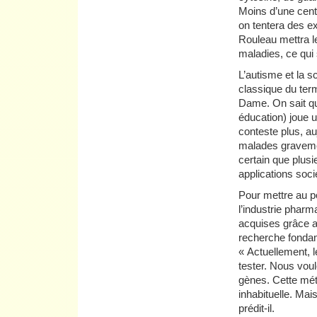
Moins d’une centa
on tentera des e
Rouleau mettra l
maladies, ce qui
L’autisme et la 
classique du ter
Dame. On sait qu
éducation) joue 
conteste plus, auj
malades gravement
certain que plus
applications soci
Pour mettre au po
l’industrie pharm
acquises grâce a
recherche fondamen
« Actuellement, 
tester. Nous vou
gènes. Cette méth
inhabituelle. Mai
prédit-il.