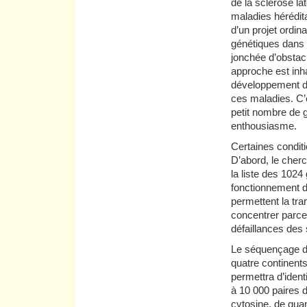
de la sclérose l
maladies hérédita
d’un projet ordina
génétiques dans 
jonchée d’obstac
approche est inha
développement de
ces maladies. C’e
petit nombre de g
enthousiasme.
Certaines condit
D’abord, le cher
la liste des 102
fonctionnement 
permettent la tr
concentrer parce
défaillances des 
Le séquençage de
quatre continents
permettra d’iden
à 10 000 paires d
cytosine, de gua