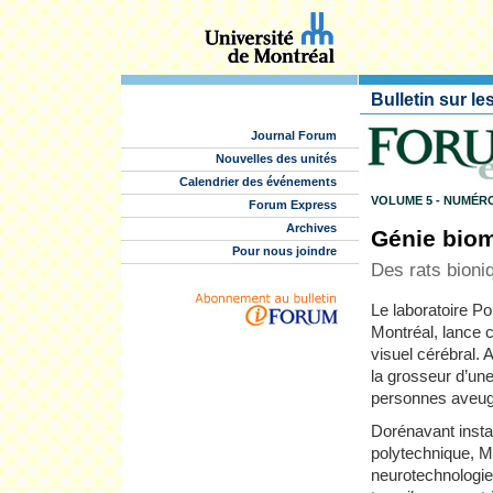
Bulletin sur le
Journal Forum
Nouvelles des unités
Calendrier des événements
VOLUME 5 - NUMÉRO
Forum Express
Archives
Génie biom
Pour nous joindre
Des rats bioni
Le laboratoire Pol
Montréal, lance
visuel cérébral. A
la grosseur d’une
personnes aveug
Dorénavant insta
polytechnique, M
neurotechnologies