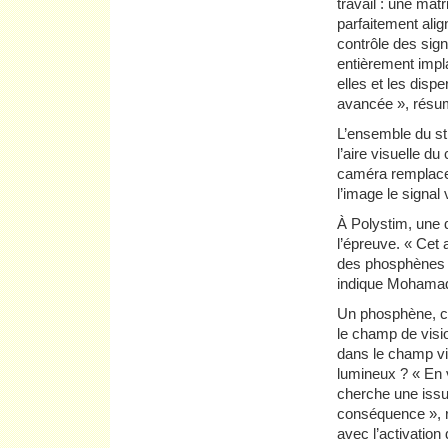
travail : une mat
parfaitement alig
contrôle des sign
entièrement impla
elles et les disp
avancée », résume
L’ensemble du st
l’aire visuelle du
caméra remplace 
l’image le signal
À Polystim, une 
l’épreuve. « Cet 
des phosphènes a
indique Mohamad 
Un phosphène, c’
le champ de visio
dans le champ vi
lumineux ? « En 
cherche une issue
conséquence », ra
avec l’activation