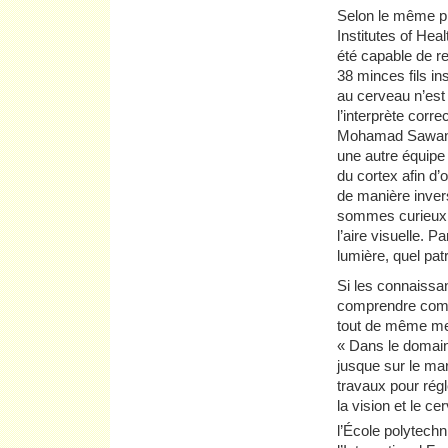
Selon le même pri
Institutes of Hea
été capable de r
38 minces fils i
au cerveau n’est
l’interprète cor
Mohamad Sawan, q
une autre équipe d
du cortex afin d
de manière inver
sommes curieux d
l’aire visuelle. P
lumière, quel pat
Si les connaissa
comprendre comme
tout de même met
« Dans le domain
jusque sur le marc
travaux pour rég
la vision et le ce
l’École polytechn