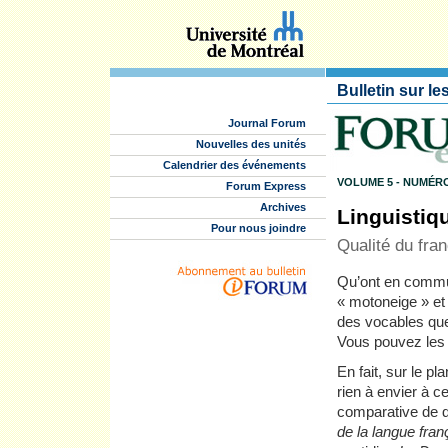
Bulletin sur le
Journal Forum
Nouvelles des unités
Calendrier des événements
VOLUME 5 - NUMÉRO
Forum Express
Archives
Linguistiq
Pour nous joindre
Qualité du fran
Qu’ont en commun
« motoneige » et
des vocables que
Vous pouvez les 
En fait, sur le p
rien à envier à c
comparative de d
de la langue fran