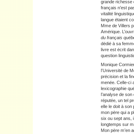
grande richesse
français n’est pa
vitalité linguist
langue étaient co
Mme de Villers p
Amérique. L’ouvra
du français québ
dédié à sa femm
livre est écrit d
question linguist
Monique Cormier,
l'Université de Mo
précision et la f
menée. Celle-ci 
lexicographie qu
l’analyse de so
réputée, un tel p
elle le doit à so
mon père qui a pl
six ou sept ans, 
longtemps sur ma
Mon père m’en ac