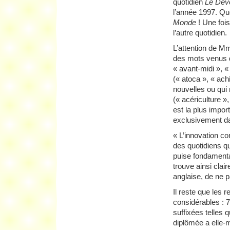
quotidien
Le Devo
l’année 1997. Qu
Monde
! Une fois
l’autre quotidien.
L’attention de M
des mots venus d
« avant-midi », «
(« atoca », « ac
nouvelles ou qui 
(« acériculture »,
est la plus impo
exclusivement 
« L’innovation co
des quotidiens qu
puise fondamenta
trouve ainsi clai
anglaise, de ne 
Il reste que les 
considérables : 
suffixées telles
diplômée a elle-m