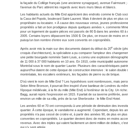
la façade du Collège français (une ancienne synagogue), avenue Fairmount ; 
l’avenue du Parc attirent les regards avec leurs murs bleus et blancs.
Les habitants actuels du Mile End apprécient des endroits comme le Club social 
la Casa del Popolo, boulevard Saint-Laurent. Mais il devient de plus en plus cou
propriétaire ou locataire. « À cause des nouveaux venus, jeunes professionnel
propriétés a fait un bon prodigieux depuis quelques années », commente Mm
pour un logement de quatre pièces est passés de 80 $ dans les années 60 à 
2005. Certains loyers dépassent les 1500 $. De plus, on trouve de moins en 
puisqu’un bon nombre d’entre eux sont convertis en copropriétés.
e
Après avoir mis la main sur des documents datant du début du 20
siècle (pho
croquis d’architecture), la spécialiste a pu comparer l’ampleur des changements
une petite bourgade nommée Saint-Louis, a connu une explosion démographiq
de 11 000 à 37 000 habitants en 10 ans. En 1910, cette municipalité autonome 
Montréal sous le nom de quartier Laurier. Plusieurs des caractéristiques patri
aujourd’hui datent de cette époque de construction intensive : le salon double
montréalais, les escaliers extérieurs, les façades de pierre ou de brique.
D’où vient le nom de Mile End ? Les hypothèses sont nombreuses, mais perso
Selon Mme Bronson, il pourrait être inspiré d'une banlieue de Londres du même
l’époque médiévale, à la fin du mille (Mile End) à l’extérieur de la City. Un riche
Bagg, aurait repris l’expression en 1815. Il parlait de sa taverne préférée, av
environ un mille de sa villa, près de la rue Sherbrooke : le Mile End Hotel.
Les années 60 et 70 ont correspondu à une période de diminution des investi
quartier. À cette époque, le vandalisme a augmenté. Cependant, depuis les an
propriétés n’a pas cessé de croitre et, à partir des années 90, de plus en pl
converties en copropriétés. Le quartier devient donc de moins en moins access
revenus. Avec des triplex qui valent facilement un demi-million de dollars, c’es
qui s’y sent attirée.