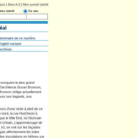
pus
|
Sites A-Z
|
Mon portail UdeM
ites UdeM
Ce site
éal
Sommaire de ce numéro
nglish version
Archives
rovoquant le plus grand
 l’architecte Susan Bronson,
Bronson rédige actuellement
 pour ses baguels, ses
ours d'une visite à pied de ce
 nord, la rue Hutchison à
 que le Mile End, où l’écrivain
nt-Urbain, L’apprentissage de
. Ici, on voit sur les façades
ais affectionnent les tuiles
 des inscriptions en hébreu sur