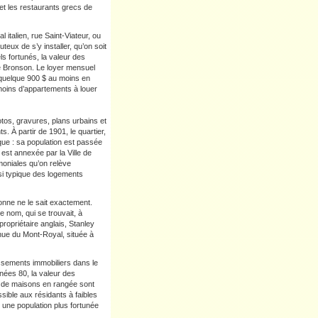
et les restaurants grecs de
italien, rue Saint-Viateur, ou
teux de s’y installer, qu’on soit
s fortunés, la valeur des
e Bronson. Le loyer mensuel
quelque 900 $ au moins en
moins d’appartements à louer
tos, gravures, plans urbains et
. À partir de 1901, le quartier,
ue : sa population est passée
est annexée par la Ville de
moniales qu’on relève
 si typique des logements
nne ne le sait exactement.
 nom, qui se trouvait, à
 propriétaire anglais, Stanley
enue du Mont-Royal, située à
ssements immobiliers dans le
nées 80, la valeur des
us de maisons en rangée sont
ible aux résidants à faibles
t une population plus fortunée