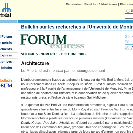
Répertoires
|
Facultés
|
Bibliothèques
|
Plan cam
S
Bulletin sur les recherches à l'Université de Montr
l Forum
E
s unités
nements
VOLUME 5 - NUMÉRO 1 - OCTOBRE 2005
Express
rchives
Architecture
 joindre
Le Mile End est menacé par l’embourgeoisement
L'embourgeoisement frappe actuellement le quartier du Mile End à Montréal, p
bouleversement dans ce secteur depuis un siècle. C’est du moins l’opinion de
professeure à la Faculté de l’aménagement de l’Université de Montréal. Mme 
une thèse de doctorat sur l’histoire et la conservation de ce quartier reconnu
restaurants grecs et l’église de style byzantin Saint-Michael.
« Le quartier du Mile End vit une transformation profonde », signale-t-elle au c
quadrilatère situé entre l'avenue du Mont-Royal au sud, l'avenue Van Horne au
l’ouest et la rue Saint-Denis à l’est. La spécialiste de l’histoire urbaine rappelle
Mordecai Richler a planté les décors de plusieurs romans (
Le cavalier de Sai
Duddy Kravitz, Rue Saint-Urbain
), est d’abord caractérisé par la multiethnicité
l’influence des communautés juive, grecque, italienne et portugaise. Les Portug
céramiques d’inspiration religieuse près de leurs portes d’entrée ; on peut lire