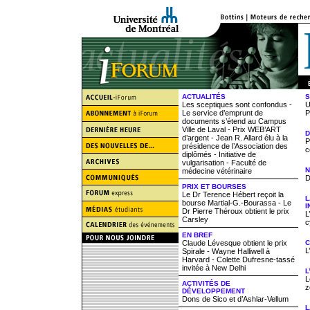
ACTUALITÉS
S
Les sceptiques sont confondus -
U
Le service d’emprunt de
P
documents s’étend au Campus
Ville de Laval - Prix WEB’ART
D
d’argent - Jean R. Allard élu à la
P
présidence de l’Association des
c
diplômés - Initiative de
vulgarisation - Faculté de
N
médecine vétérinaire
D
PRIX ET BOURSES
Le Dr Terence Hébert reçoit la
L
bourse Martial-G.-Bourassa - Le
I
Dr Pierre Théroux obtient le prix
L
Carsley
c
EN BREF
Claude Lévesque obtient le prix
C
L
Spirale - Wayne Halliwell à
Harvard - Colette Dufresne-tassé
invitée à New Delhi
L
L
ACTIVITÉS DE
z
DÉVELOPPEMENT
Dons de Sico et d’Ashlar-Vellum
L