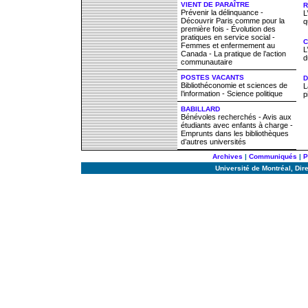
VIENT DE PARAÎTRE
R
Prévenir la délinquance -
L
Découvrir Paris comme pour la
q
première fois - Évolution des
pratiques en service social -
C
Femmes et enfermement au
L
Canada - La pratique de l’action
d
communautaire
POSTES VACANTS
D
Bibliothéconomie et sciences de
L
l’information - Science politique
p
BABILLARD
Bénévoles recherchés - Avis aux
étudiants avec enfants à charge -
Emprunts dans les bibliothèques
d’autres universités
Archives
|
Communiqués
|
P
Université de Montréal, Di