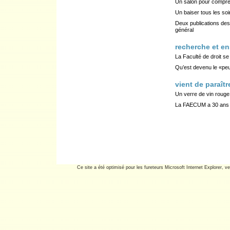
Un salon pour compren
Un baiser tous les so
Deux publications de
général
recherche et e
La Faculté de droit s
Qu’est devenu le «pe
vient de paraîtr
Un verre de vin rouge
La FAECUM a 30 ans e
Ce site a été optimisé pour les fureteurs Microsoft Internet Explorer, ve