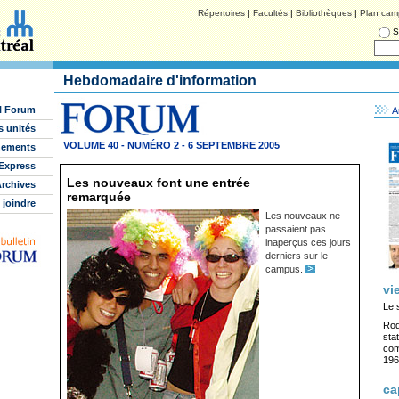
Répertoires
|
Facultés
|
Bibliothèques
|
Plan cam
S
Hebdomadaire d'information
l Forum
A
s unités
VOLUME 40 - NUMÉRO 2 - 6 SEPTEMBRE 2005
nements
Express
Les nouveaux font une entrée
rchives
remarquée
 joindre
Les nouveaux ne
passaient pas
inaperçus ces jours
derniers sur le
campus.
vi
Le 
Rod
sta
com
196
ca