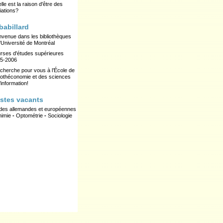
lle est la raison d'être des
itiations?
 babillard
nvenue dans les bibliothèques
l'Université de Montréal
rses d'études supérieures
5-2006
cherche pour vous à l’École de
liothéconomie et des sciences
’information!
stes vacants
des allemandes et européennes
imie
-
Optométrie
-
Sociologie