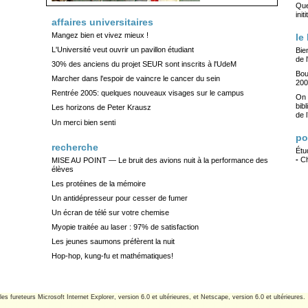
Que
init
affaires universitaires
Mangez bien et vivez mieux !
le
L'Université veut ouvrir un pavillon étudiant
Bie
de 
30% des anciens du projet SEUR sont inscrits à l'UdeM
Bou
Marcher dans l'espoir de vaincre le cancer du sein
200
Rentrée 2005: quelques nouveaux visages sur le campus
On 
bib
Les horizons de Peter Krausz
de l
Un merci bien senti
po
recherche
Étu
-
Ch
MISE AU POINT — Le bruit des avions nuit à la performance des
élèves
Les protéines de la mémoire
Un antidépresseur pour cesser de fumer
Un écran de télé sur votre chemise
Myopie traitée au laser : 97% de satisfaction
Les jeunes saumons préfèrent la nuit
Hop-hop, kung-fu et mathématiques!
les fureteurs Microsoft Internet Explorer, version 6.0 et ultérieures, et Netscape, version 6.0 et ultérieures.