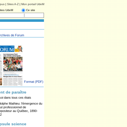
pus
|
Sites A-Z
|
Mon portail UdeM
ites UdeM
Ce site
rchives de Forum
Format (PDF)
ent de paraître
soi dans tous ces états
olphe Mathieu: l'émergence du
tut professionnel de
positeur au Québec, 1890-
2
psule science