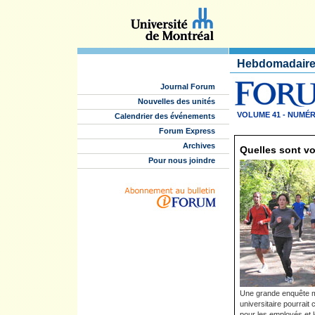
Hebdomadaire 
Journal Forum
Nouvelles des unités
VOLUME 41 - NUMÉRO
Calendrier des événements
Forum Express
Archives
Quelles sont v
Pour nous joindre
Une grande enquête 
universitaire pourrai
pour les employés et l