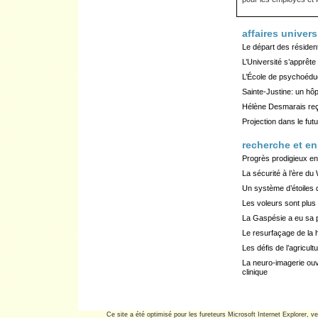
affaires univers
Le départ des résiden
L’Université s’apprêt
L’École de psychoédu
Sainte-Justine: un hôp
Hélène Desmarais reçoi
Projection dans le futu
recherche et e
Progrès prodigieux en
La sécurité à l’ère du
Un système d’étoiles 
Les voleurs sont plus b
La Gaspésie a eu sa pr
Le resurfaçage de la 
Les défis de l’agricult
La neuro-imagerie ouv
clinique
Ce site a été optimisé pour les fureteurs Microsoft Internet Explorer, ve